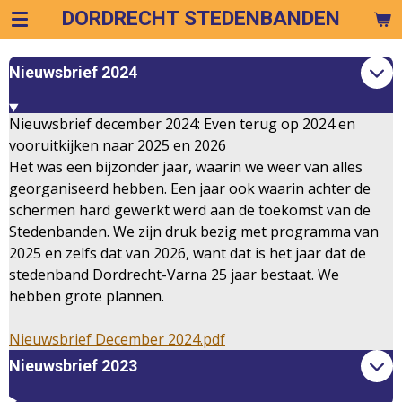
DORDRECHT STEDENBANDEN
Ga
direct
naar
Nieuwsbrief 2024
de
hoofdinhoud
Nieuwsbrief december 2024: Even terug op 2024 en
vooruitkijken naar 2025 en 2026
Het was een bijzonder jaar, waarin we weer van alles
georganiseerd hebben. Een jaar ook waarin achter de
schermen hard gewerkt werd aan de toekomst van de
Stedenbanden. We zijn druk bezig met programma van
2025 en zelfs dat van 2026, want dat is het jaar dat de
stedenband Dordrecht-Varna 25 jaar bestaat. We
hebben grote plannen.
Nieuwsbrief December 2024.pdf
Nieuwsbrief 2023