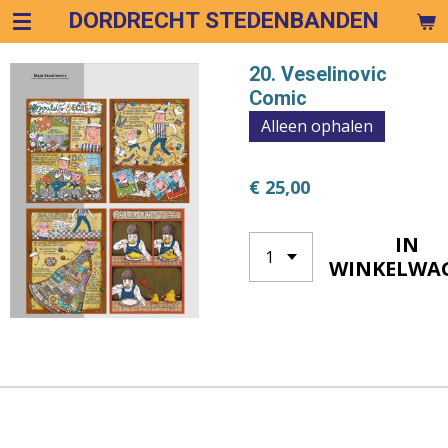
DORDRECHT STEDENBANDEN
Ga
direct
naar
20. Veselinovic
de
Comic
hoofdinhoud
Alleen ophalen
€ 25,00
IN
WINKELWA