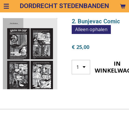
DORDRECHT STEDENBANDEN
Ga
direct
naar
2. Bunjevac Comic
de
Alleen ophalen
hoofdinhoud
€ 25,00
IN
WINKELWA