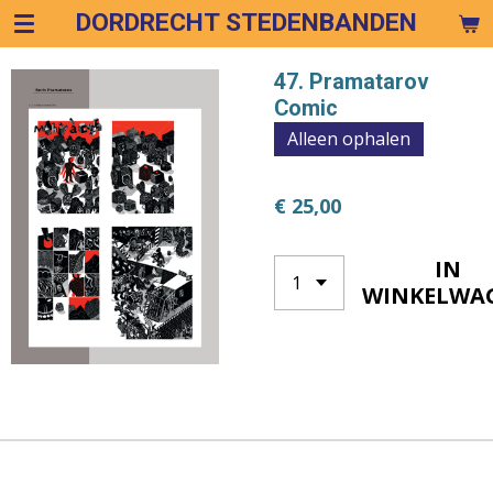
DORDRECHT STEDENBANDEN
Ga
direct
naar
47. Pramatarov
de
Comic
hoofdinhoud
Alleen ophalen
€ 25,00
IN
WINKELWA